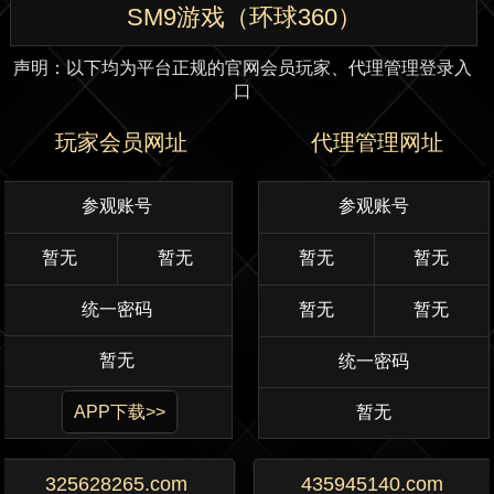
SM9游戏（环球360）
声明：以下均为平台正规的官网会员玩家、代理管理登录入
口
玩家会员网址
代理管理网址
参观账号
参观账号
暂无
暂无
暂无
暂无
统一密码
暂无
暂无
暂无
统一密码
APP下载>>
暂无
325628265.com
435945140.com