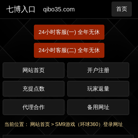
七博入口
qibo35.com
首页
24小时客服(一) 全年无休
24小时客服(二) 全年无休
网站首页
开户注册
充提点数
玩家返量
代理合作
备用网址
当前位置：
网站首页
>
SM9游戏（环球360）登录网址