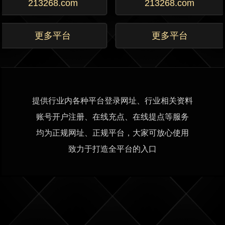
213268.com
213268.com
更多平台
更多平台
提供行业内各种平台登录网址、行业相关资料
账号开户注册、在线充点、在线提点等服务
均为正规网址、正规平台，大家可放心使用
致力于打造全平台的入口